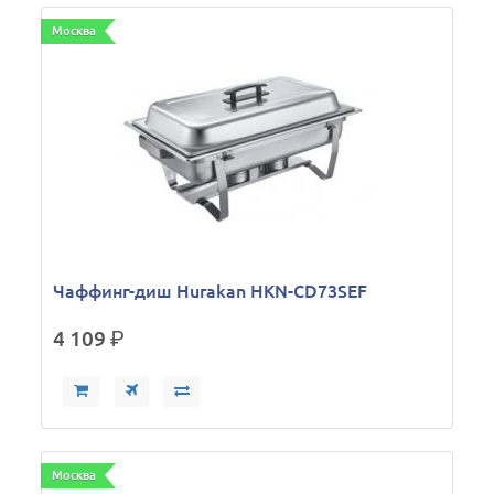
Москва
Чаффинг-диш Hurakan HKN-CD73SEF
4 109
р.
Москва