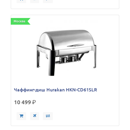
Москва
Чаффинг-диш Hurakan HKN-CD61SLR
10 499
р.