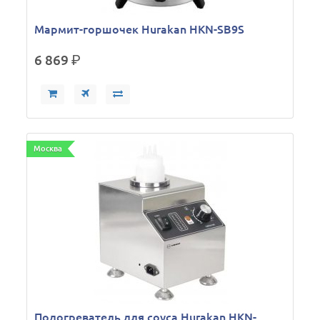
Мармит-горшочек Hurakan HKN-SB9S
6 869
р.
Москва
Подогреватель для соуса Hurakan HKN-