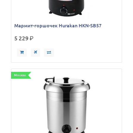
Мармит-горшочек Hurakan HKN-SB57
5 229
р.
Москва