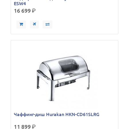
ESW4
16 699
р.
Чаффинг-диш Hurakan HKN-CD61SLRG
11 899
р.