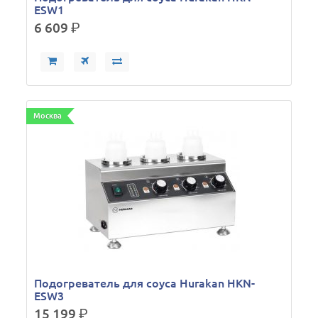
ESW1
6 609
р.
Москва
Подогреватель для соуса Hurakan HKN-
ESW3
15 199
р.