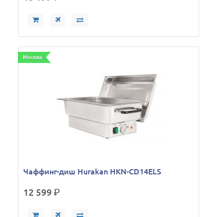
Москва
Чаффинг-диш Hurakan HKN-CD14ELS
12 599
р.