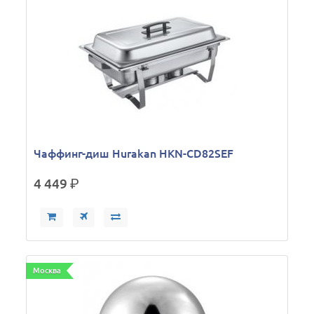
Чаффинг-диш Hurakan HKN-CD82SEF
4 449
р.
Москва