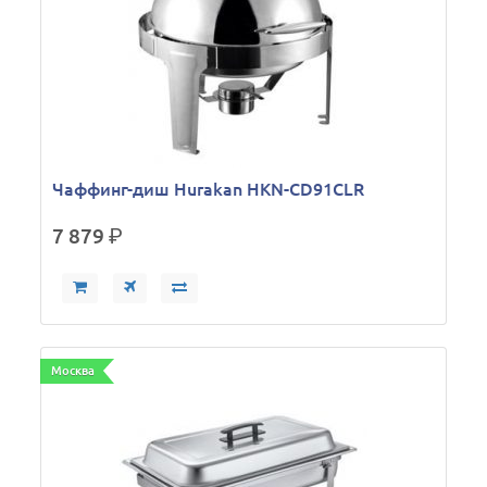
Чаффинг-диш Hurakan HKN-CD91CLR
7 879
р.
Москва