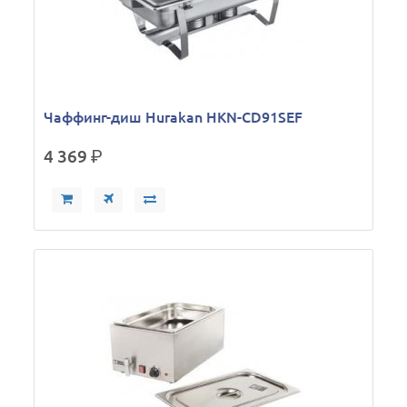
Чаффинг-диш Hurakan HKN-CD91SEF
4 369
р.