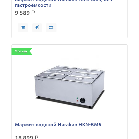
гастроёмкости
9 589
р.
Москва
Мармит водяной Hurakan HKN-BM6
18 899
р.