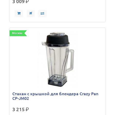
3 009
р.
Москва
Стакан с крышкой для блендера Crazy Pan
CP-JM02
3 215
р.