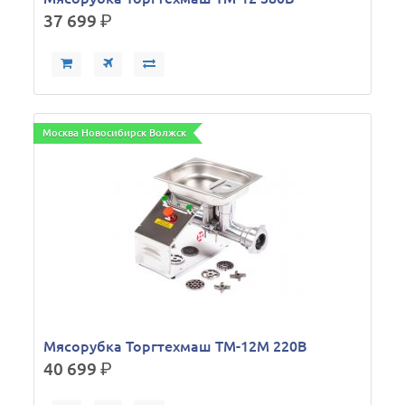
37 699
р.
Москва Новосибирск Волжск
Мясорубка Торгтехмаш ТМ-12М 220В
40 699
р.