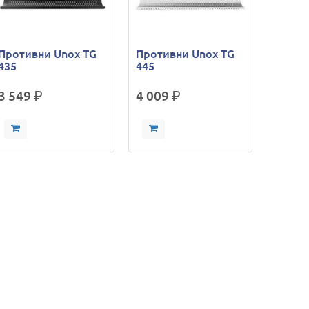
Противни Unox TG
Противни Unox TG
435
445
3 549
р.
4 009
р.