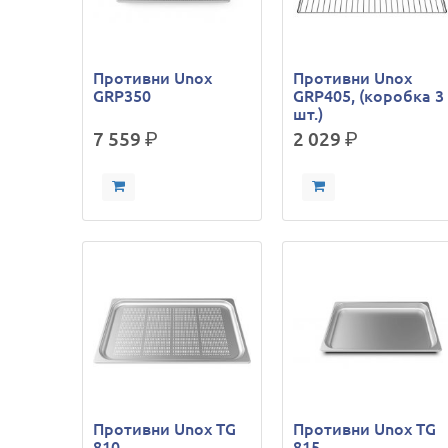
Противни Unox
Противни Unox
GRP350
GRP405, (коробка 3
шт.)
7 559
р.
2 029
р.
Противни Unox TG
Противни Unox TG
810
815