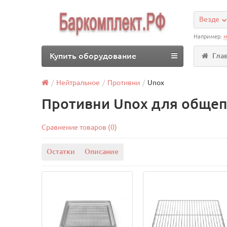
Везде
Например:
м
Купить оборудование
Гла
Нейтральное
Противни
Unox
Противни Unox для общеп
Сравнение товаров (0)
Остатки
Описание