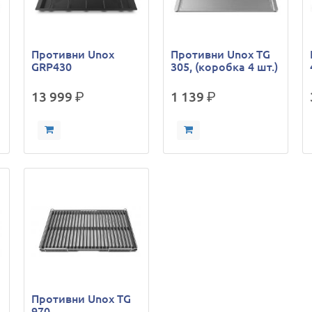
Противни Unox
Противни Unox TG
GRP430
305, (коробка 4 шт.)
13 999
р.
1 139
р.
Противни Unox TG
970