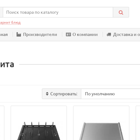
армит блюд
вная
Производители
О компании
Доставка и 
ита
Сортировать: