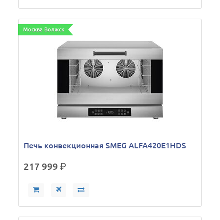
Москва Волжск
Печь конвекционная SMEG ALFA420E1HDS
217 999
р.