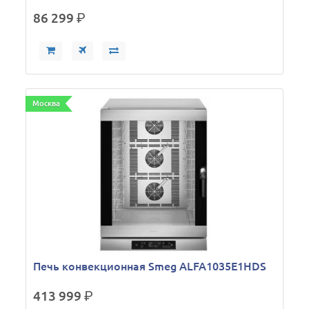
86 299
р.
Москва
Печь конвекционная Smeg ALFA1035E1HDS
413 999
р.