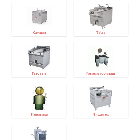
Kayman
Tatra
Газовые
Гомельторгмаш
Пензмаш
Пищетех