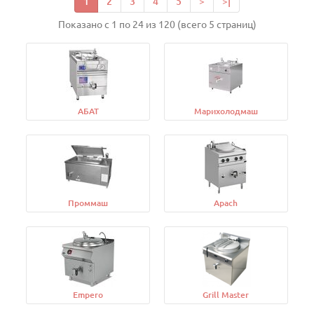
1
2
3
4
5
>
>|
Показано с 1 по 24 из 120 (всего 5 страниц)
АБАТ
Марихолодмаш
Проммаш
Apach
Empero
Grill Master