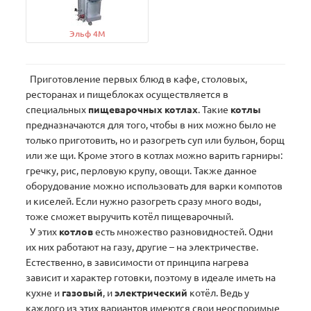
Эльф 4М
Приготовление первых блюд в кафе, столовых,
ресторанах и пищеблоках осуществляется в
специальных
пищеварочных котлах
. Такие
котлы
предназначаются для того, чтобы в них можно было не
только приготовить, но и разогреть суп или бульон, борщ
или же щи. Кроме этого в котлах можно варить гарниры:
гречку, рис, перловую крупу, овощи. Также данное
оборудование можно использовать для варки компотов
и киселей. Если нужно разогреть сразу много воды,
тоже сможет выручить котёл пищеварочный.
У этих
котлов
есть множество разновидностей. Одни
их них работают на газу, другие – на электричестве.
Естественно, в зависимости от принципа нагрева
зависит и характер готовки, поэтому в идеале иметь на
кухне и
газовый
, и
электрический
котёл. Ведь у
каждого из этих вариантов имеются свои неоспоримые