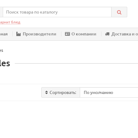
армит блюд
вная
Производители
О компании
Доставка и 
es
les
Сортировать: