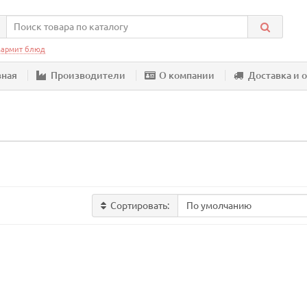
армит блюд
вная
Производители
О компании
Доставка и 
Сортировать: