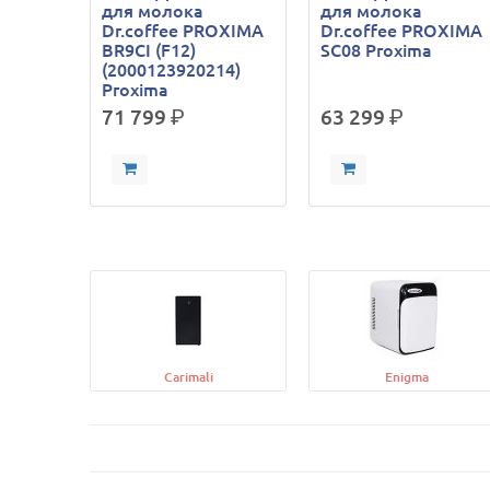
для молока
для молока
Dr.coffee PROXIMA
Dr.coffee PROXIMA
BR9CI (F12)
SC08 Proxima
(2000123920214)
Proxima
71 799
р.
63 299
р.
Carimali
Enigma