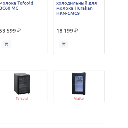
молока Tefcold
холодильный для
BC60 MC
молока Hurakan
HKN-CMC9
53 599
р.
18 199
р.
Tefcold
Viatto