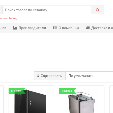
армит блюд
вная
Производители
О компании
Доставка и 
Сортировать:
Москва
Волжск