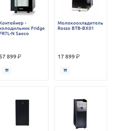
Контейнер -
Молокоохладитель
холодильник Fridge
Rosso BTB-BX01
FR7L-N Saeco
57 899
р.
17 899
р.