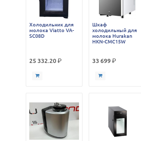
Холодильник для
Шкаф
молока Viatto VA-
холодильный для
SC08D
молока Hurakan
HKN-CMC15W
25 332.20
р.
33 699
р.