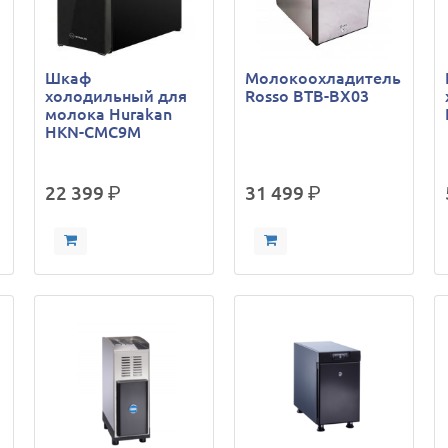
Шкаф
Молокоохладитель
холодильный для
Rosso BTB-BX03
молока Hurakan
HKN-CMC9M
22 399
р.
31 499
р.