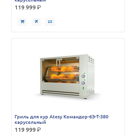
119 999
р.
Гриль для кур Atesy Командор-6Э-Т-380
карусельный
119 999
р.