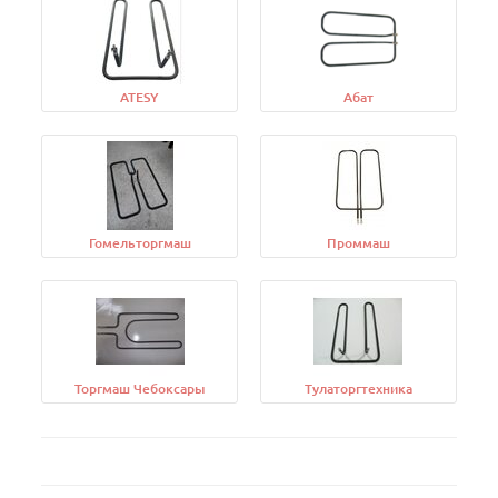
ATESY
Абат
Гомельторгмаш
Проммаш
Торгмаш Чебоксары
Тулаторгтехника