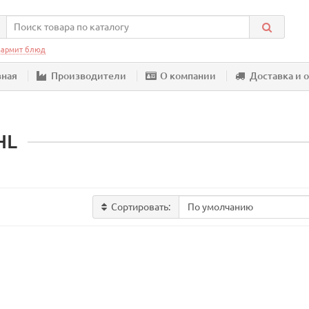
армит блюд
вная
Производители
О компании
Доставка и 
HL
Сортировать: