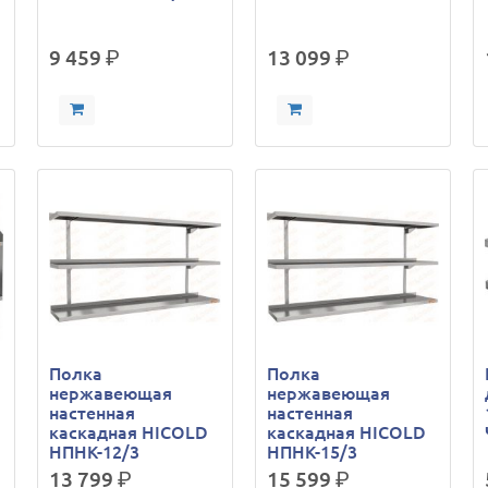
9 459
р.
13 099
р.
Полка
Полка
нержавеющая
нержавеющая
настенная
настенная
каскадная HICOLD
каскадная HICOLD
НПНК-12/3
НПНК-15/3
13 799
р.
15 599
р.