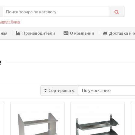
армит блюд
вная
Производители
О компании
Доставка и 
е
Сортировать: