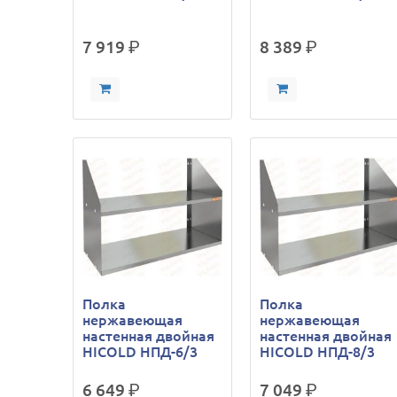
7 919
р.
8 389
р.
Полка
Полка
нержавеющая
нержавеющая
настенная двойная
настенная двойная
HICOLD НПД-6/3
HICOLD НПД-8/3
6 649
р.
7 049
р.