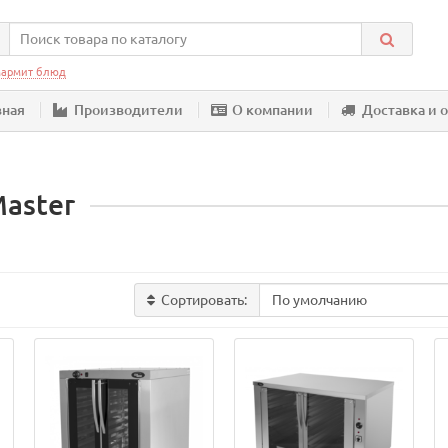
армит блюд
вная
Производители
О компании
Доставка и 
Master
Сортировать: