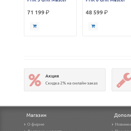
71 199
р.
48 599
р.
Акция
Скидка 2% на онлайн-заказ
Магазин
Допол
О фирме
Новинк