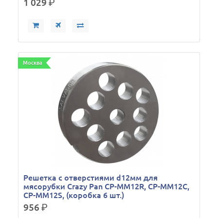
1 029
р.
Москва
Решетка с отверстиями d12мм для
мясорубки Crazy Pan CP-MM12R, CP-MM12C,
CP-MM12S, (коробка 6 шт.)
956
р.