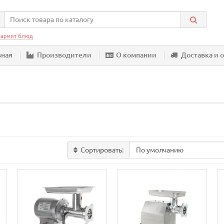
армит блюд
вная
Производители
О компании
Доставка и 
Сортировать: