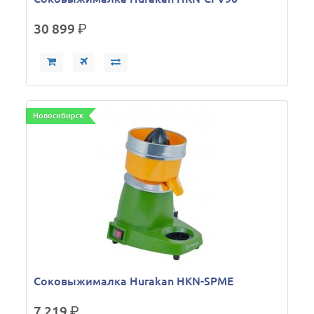
30 899
р.
Новосибирск
Соковыжималка Hurakan HKN-SPME
7 219
р.