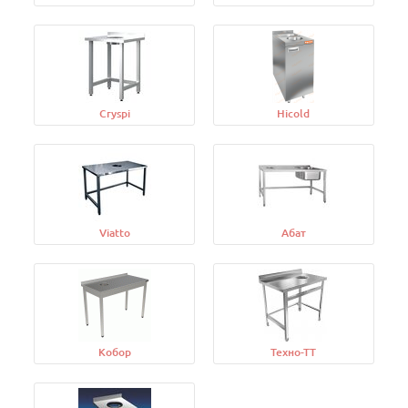
Cryspi
Hicold
Viatto
Абат
Кобор
Техно-ТТ