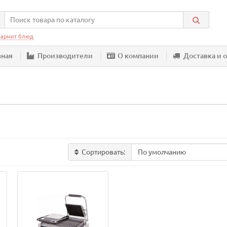
армит блюд
вная
Производители
О компании
Доставка и 
Сортировать: