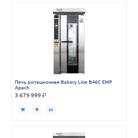
Печь ротационная Bakery Line B46C EMP
Apach
3 679 999
р.