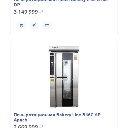
DP
3 149 999
р.
Печь ротационная Bakery Line B46C AP
Apach
2 669 999
р.