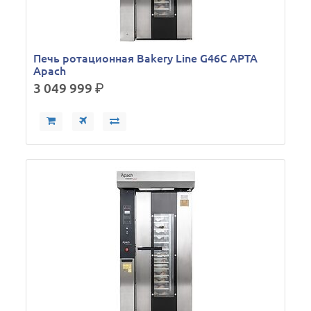
Печь ротационная Bakery Line G46C APTA
Apach
3 049 999
р.