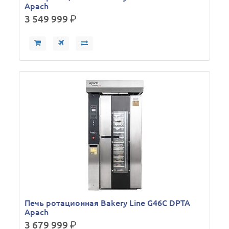
Apach
3 549 999
р.
Печь ротационная Bakery Line G46C DPTA
Apach
3 679 999
р.