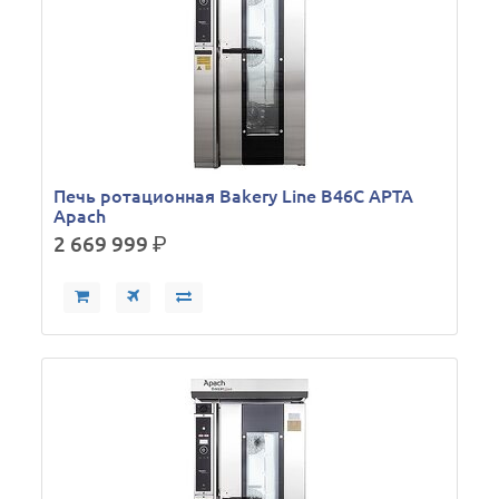
Печь ротационная Bakery Line B46C АPTA
Apach
2 669 999
р.