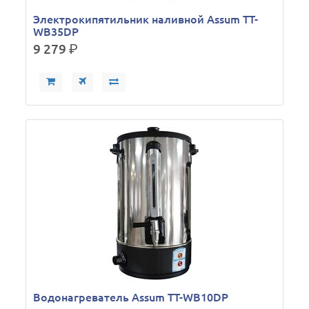
Электрокипятильник наливной Assum TT-
WB35DP
9 279
р.
Водонагреватель Assum TT-WB10DP