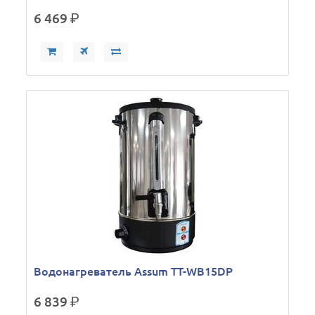
6 469
р.
Водонагреватель Assum TT-WB15DP
6 839
р.