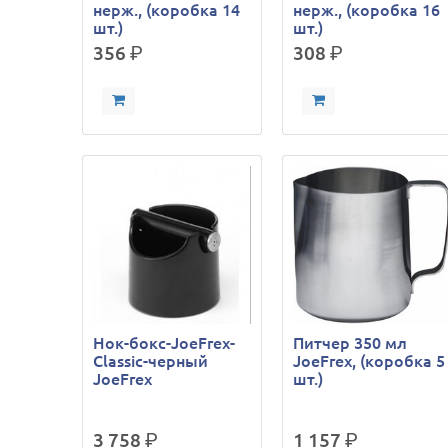
нерж., (коробка 14
нерж., (коробка 16
шт.)
шт.)
356
р.
308
р.
Нок-бокс-JoeFrex-
Питчер 350 мл
Classic-черный
JoeFrex, (коробка 5
JoeFrex
шт.)
3 758
р.
1 157
р.