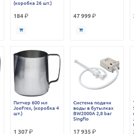
(коробка 26 шт.)
184
р.
47 999
р.
Питчер 600 мл
Система подачи
JoeFrex, (коробка 4
воды в бутылках
шт.)
BW2000A 2,8 bar
Singflo
1 307
р.
17 935
р.