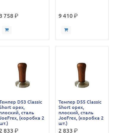
3 758
р.
9 410
р.
Темпер D53 Classic
Темпер D55 Classic
Short орех,
Short орех,
плоский, сталь
плоский, сталь
JoeFrex, (коробка 2
JoeFrex, (коробка 2
шт.)
шт.)
2 833
р.
2 833
р.