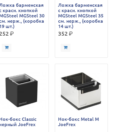
Ложка барменская
Ложка барменская
с красн. кнопкой
с красн. кнопкой
MGSteel MGSteel 30
MGSteel MGSteel 35
см. нерж., (коробка
см. нерж., (коробка
19 шт.)
14 шт.)
252
р.
352
р.
Нок-бокс Classic
Нок-бокс Metal M
черный JoeFrex
JoeFrex