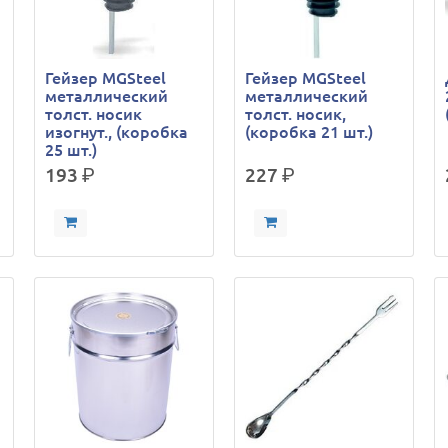
Гейзер MGSteel
Гейзер MGSteel
металлический
металлический
толст. носик
толст. носик,
изогнут., (коробка
(коробка 21 шт.)
25 шт.)
193
р.
227
р.