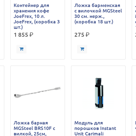
Контейнер для
Ложка барменская
хранения кофе
с вилочкой MGSteel
JoeFrex, 10 л.
30 см. нерж.,
JoeFrex, (коробка 3
(коробка 18 шт.)
шт.)
1 855
р.
275
р.
Ложка барная
Модуль для
л
MGSteel BRS10F с
порошков Instant
вилкой, 25см,
Unit Carimali