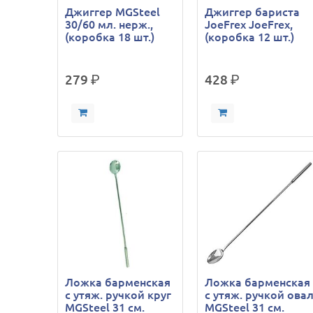
Джиггер MGSteel
Джиггер бариста
30/60 мл. нерж.,
JoeFrex JoeFrex,
(коробка 18 шт.)
(коробка 12 шт.)
279
р.
428
р.
Ложка барменская
Ложка барменская
с утяж. ручкой круг
с утяж. ручкой ова
MGSteel 31 см.
MGSteel 31 см.