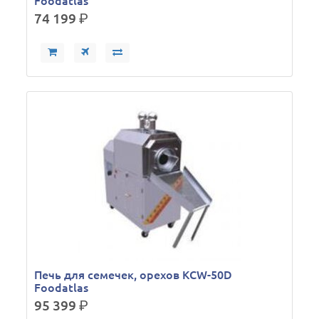
Foodatlas
74 199
р.
Печь для семечек, орехов KCW-50D
Foodatlas
95 399
р.