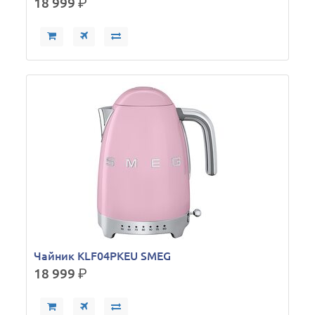
18 999
р.
Чайник KLF04PKEU SMEG
18 999
р.