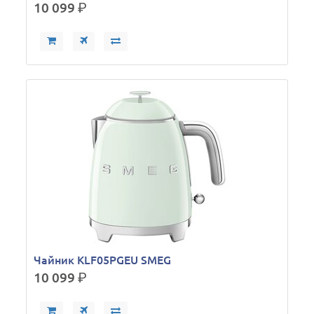
10 099
р.
Чайник KLF05PGEU SMEG
10 099
р.