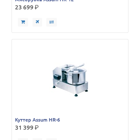
23 699
р.
Куттер Assum HR-6
31 399
р.