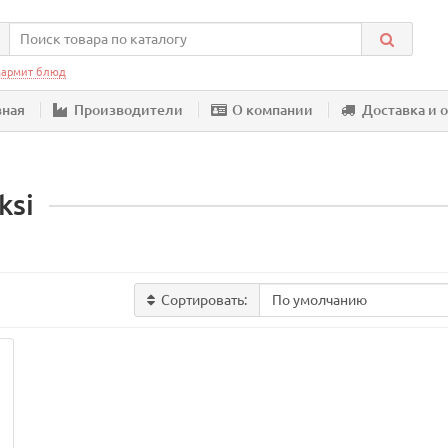
армит блюд
вная
Производители
О компании
Доставка и 
ksi
Сортировать: