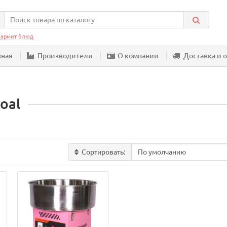
армит блюд
вная
Производители
О компании
Доставка и 
oal
Сортировать: