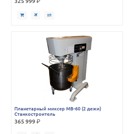
325 999
р.
Планетарный миксер МВ-60 (2 дежи)
Станкостроитель
365 999
р.