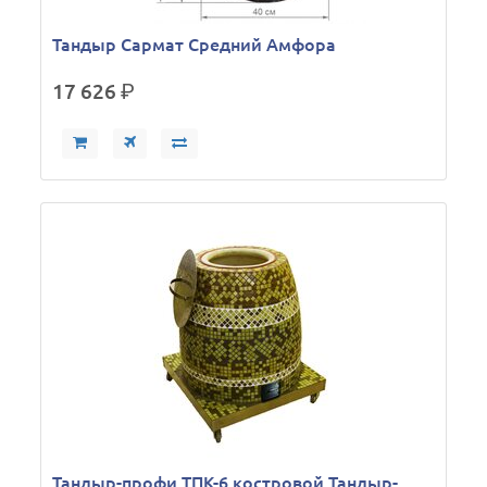
Тандыр Сармат Средний Амфора
17 626
р.
Тандыр-профи ТПК-6 костровой Тандыр-