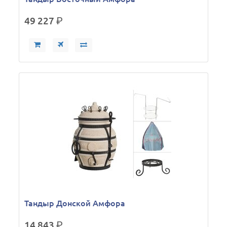
49 227
р.
Тандыр Донской Амфора
14 843
р.