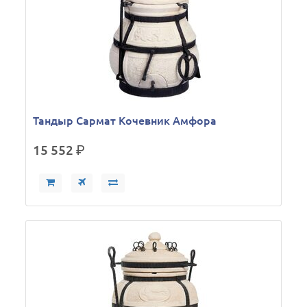
Тандыр Сармат Кочевник Амфора
15 552
р.