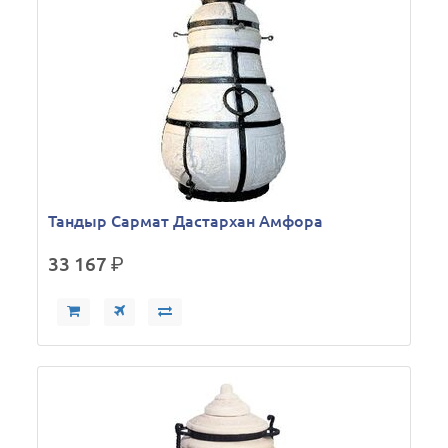
Тандыр Сармат Дастархан Амфора
33 167
р.