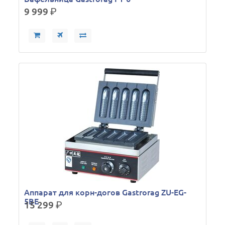
9 999
р.
Аппарат для корн-догов Gastrorag ZU-EG-
5BE
15 299
р.