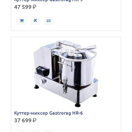
47 599
р.
Куттер-миксер Gastrorag HR-6
37 699
р.