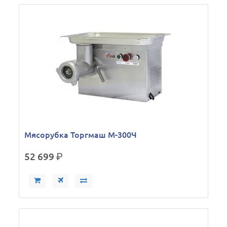
Мясорубка Торгмаш М-300Ч
52 699
р.