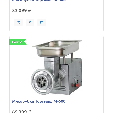
33 099
р.
Волжск
Мясорубка Торгмаш М-600
69 399
р.