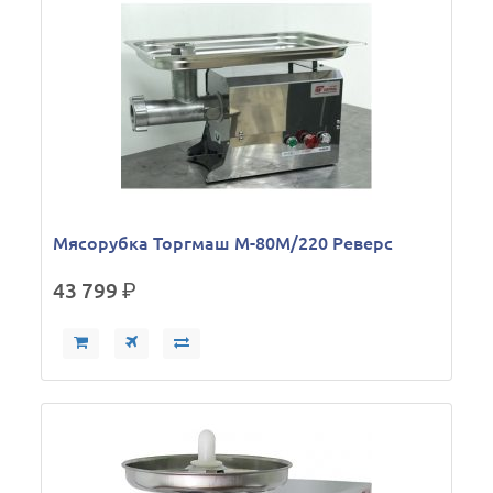
Мясорубка Торгмаш М-80М/220 Реверс
43 799
р.