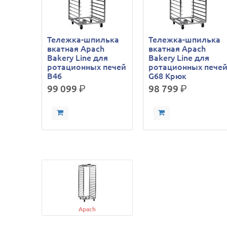
Тележка-шпилька
Тележка-шпилька
вкатная Apach
вкатная Apach
Bakery Line для
Bakery Line для
ротационных печей
ротационных пече
B46
G68 Крюк
99 099
р.
98 799
р.
Apach