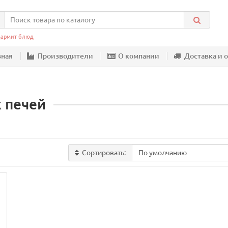
армит блюд
вная
Производители
О компании
Доставка и 
 печей
Сортировать: