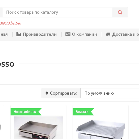
армит блюд
вная
Производители
О компании
Доставка и 
sso
Сортировать:
Новосибирск
Волжск