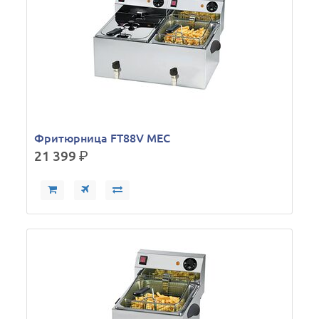
Фритюрница FT88V MEC
21 399
р.