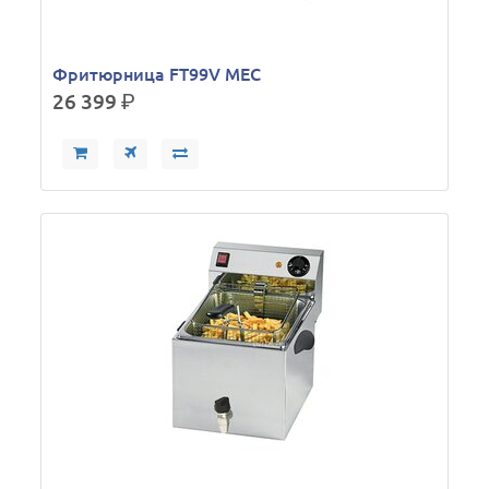
Фритюрница FT99V MEC
26 399
р.