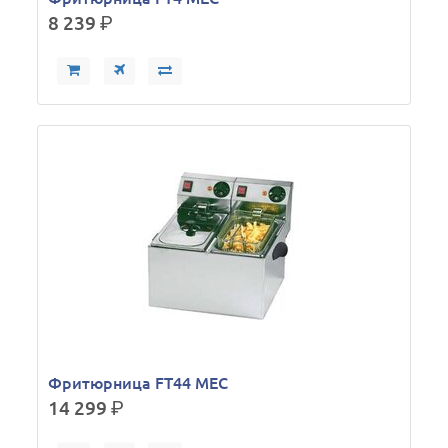
8 239
р.
Фритюрница FT44 MEC
14 299
р.