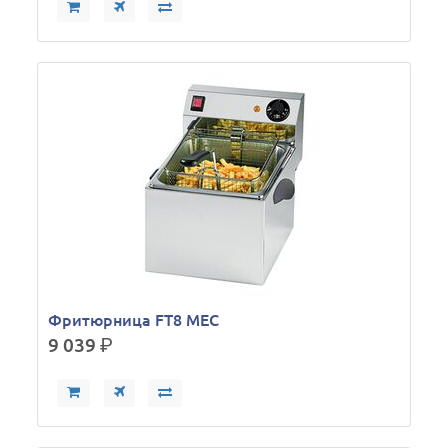
Фритюрница FT8 MEC
9 039
р.