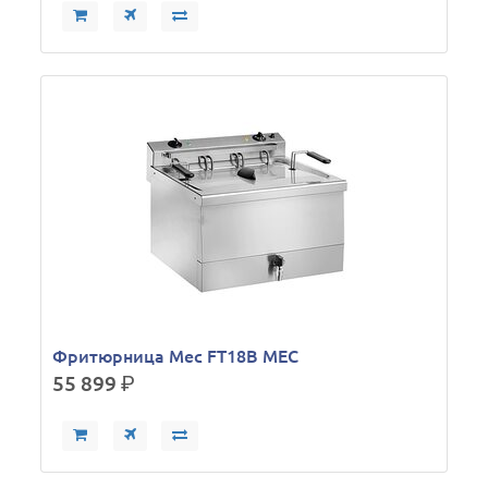
Фритюрница Mec FT18B MEC
55 899
р.