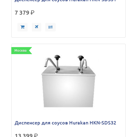
7 379
р.
Москва
Диспенсер для соусов Hurakan HKN-SDS32
13 399
р.