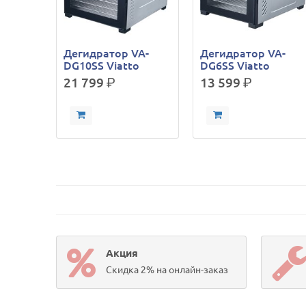
Дегидратор VA-
Дегидратор VA-
DG10SS Viatto
DG6SS Viatto
21 799
р.
13 599
р.
Акция
Скидка 2% на онлайн-заказ