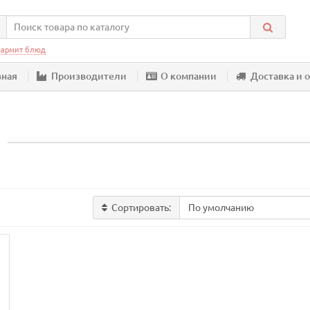
армит блюд
вная
Производители
О компании
Доставка и 
Сортировать: