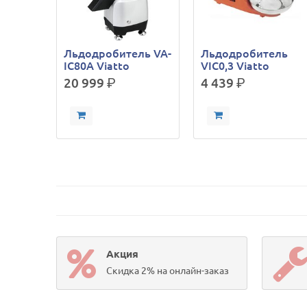
Льдодробитель VA-
Льдодробитель
IC80A Viatto
VIC0,3 Viatto
20 999
р.
4 439
р.
Акция
Скидка 2% на онлайн-заказ