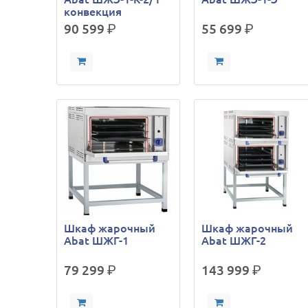
конвекция
90 599
р.
55 699
р.
Шкаф жарочный
Шкаф жарочный
Abat ШЖГ-1
Abat ШЖГ-2
79 299
р.
143 999
р.