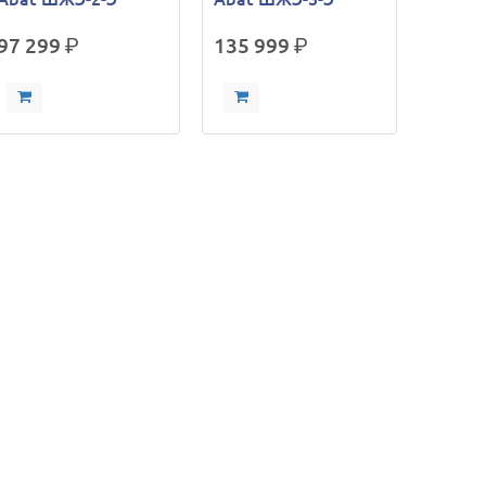
97 299
р.
135 999
р.