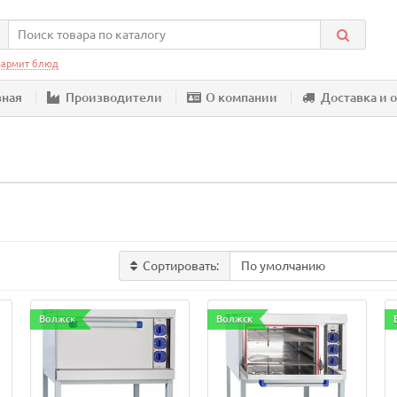
армит блюд
вная
Производители
О компании
Доставка и 
Сортировать:
Волжск
Волжск