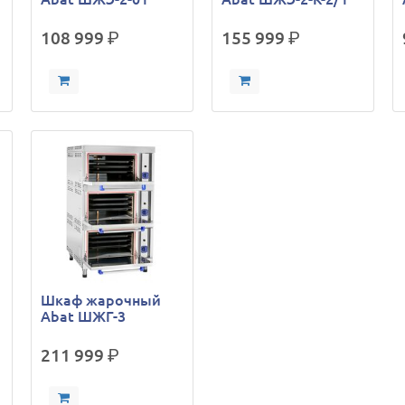
108 999
р.
155 999
р.
Шкаф жарочный
Abat ШЖГ-3
211 999
р.