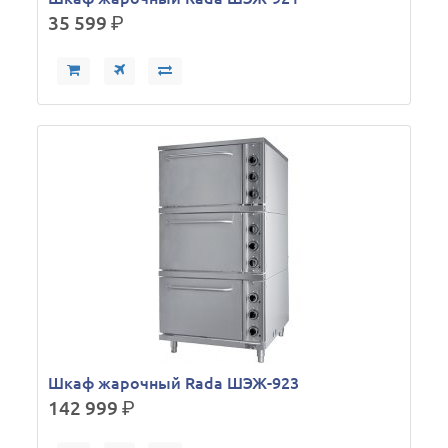
35 599
р.
Шкаф жарочный Rada ШЭЖ-923
142 999
р.