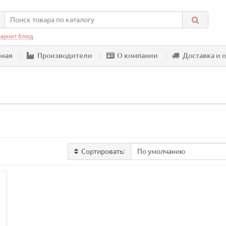
армит блюд
вная
Производители
О компании
Доставка и 
Сортировать: