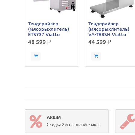
Тендерайзер
Тендерайзер
(мясорыхлитель)
(мясорыхлитель)
ETS737 Viatto
VA-TR8SH Viatto
48 599
р.
44 599
р.
Акция
Скидка 2% на онлайн-заказ