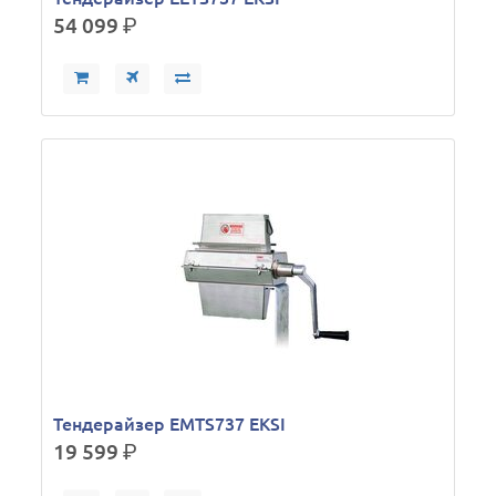
54 099
р.
Тендерайзер EMTS737 EKSI
19 599
р.