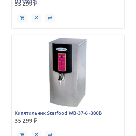
(1112017)
35 299
р.
Кипятильник Starfood WB-37-6 -380В
35 299
р.