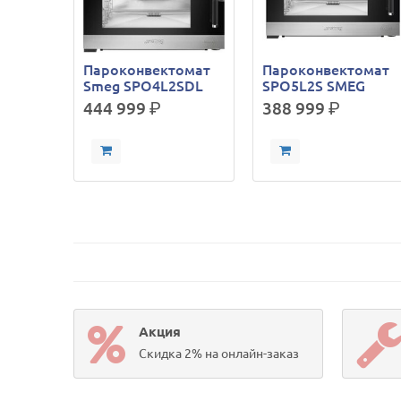
Пароконвектомат
Пароконвектомат
Smeg SPO4L2SDL
SPO5L2S SMEG
444 999
р.
388 999
р.
Акция
Скидка 2% на онлайн-заказ