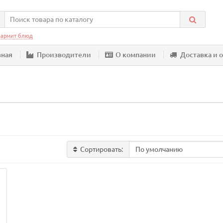
армит блюд
вная
Производители
О компании
Доставка и 
Сортировать: