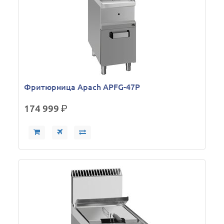
Фритюрница Apach APFG-47P
174 999
р.