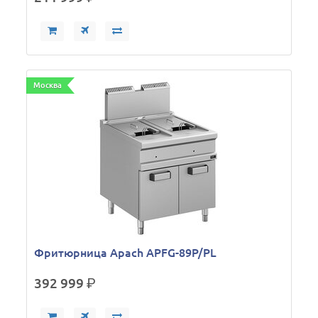
Москва
Фритюрница Apach APFG-89P/PL
392 999
р.