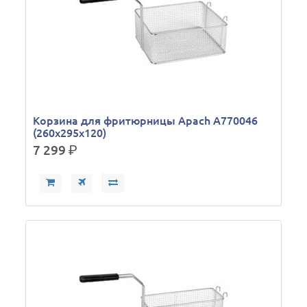
Корзина для фритюрницы Apach A770046
(260х295х120)
7 299
р.