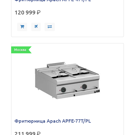
120 999
р.
Москва
Фритюрница Apach APFE-77T/PL
211 999
р.