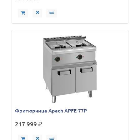
Фритюрница Apach APFE-77P
217 999
р.