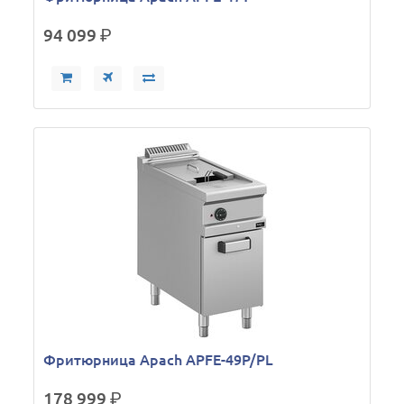
94 099
р.
Фритюрница Apach APFE-49P/PL
178 999
р.