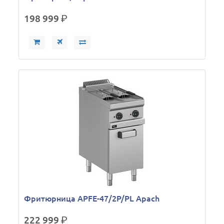
198 999
р.
Фритюрница APFE-47/2P/PL Apach
222 999
р.