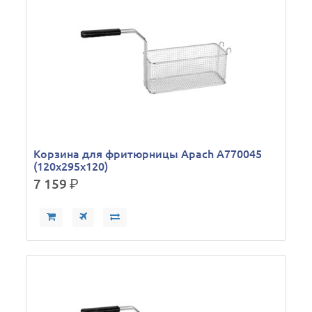
Корзина для фритюрницы Apach A770045
(120х295х120)
7 159
р.