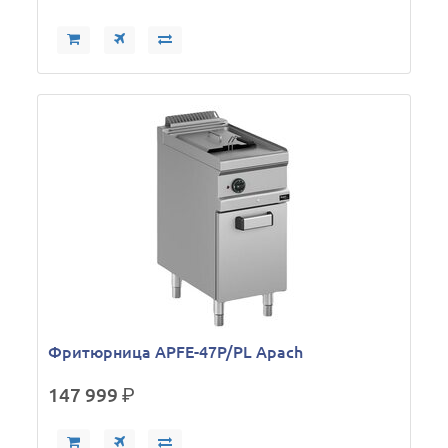
Фритюрница APFE-47P/PL Apach
147 999
р.