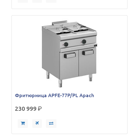
Фритюрница APFE-77P/PL Apach
230 999
р.