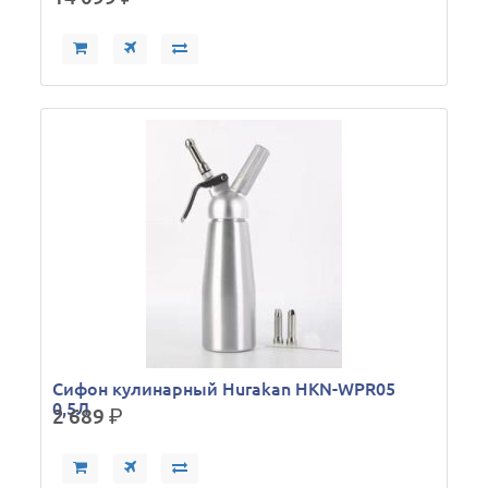
Сифон кулинарный Hurakan HKN-WPR05
0,5Л
2 689
р.