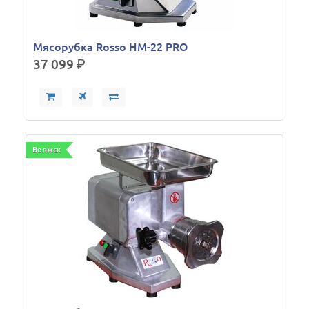
Мясорубка Rosso HM-22 PRO
37 099
р.
Волжск