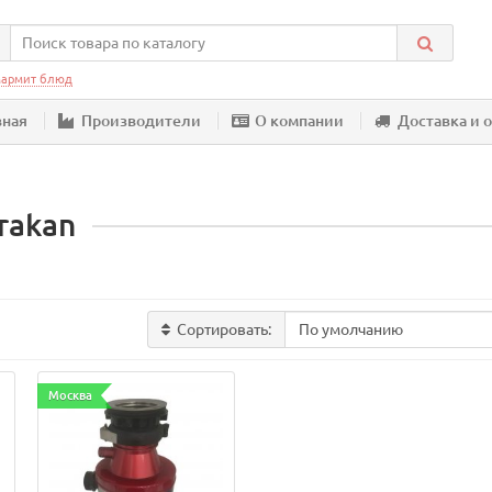
армит блюд
вная
Производители
О компании
Доставка и 
rakan
Сортировать:
Москва