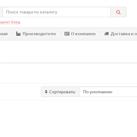
армит блюд
вная
Производители
О компании
Доставка и 
Сортировать: