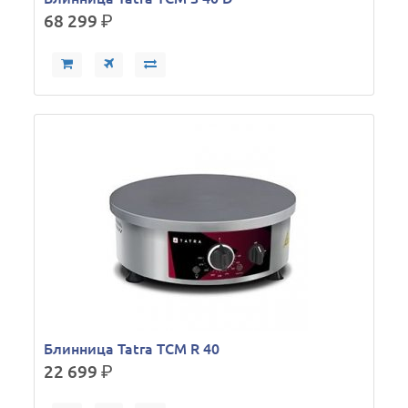
68 299
р.
Блинница Tatra TCM R 40
22 699
р.